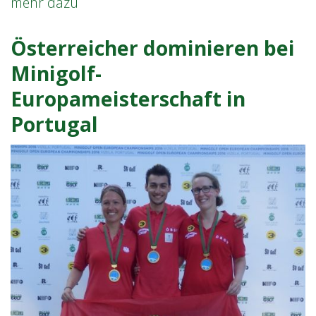
Minigolf:
mehr dazu
Wer
erfands?
Österreicher dominieren bei
Minigolf-
Europameisterschaft in
Portugal