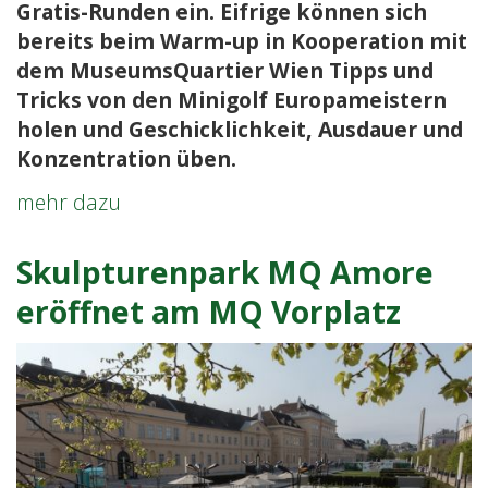
Gratis-Runden ein. Eifrige können sich
bereits beim Warm-up in Kooperation mit
dem MuseumsQuartier Wien Tipps und
Tricks von den Minigolf Europameistern
holen und Geschicklichkeit, Ausdauer und
Konzentration üben.
Wien
mehr dazu
locht
ein:
Skulpturenpark MQ Amore
Warm-
eröffnet am MQ Vorplatz
up
für
den
Minigolf
Tag
im