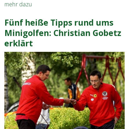
Österreicher
mehr dazu
dominieren
bei
Fünf heiße Tipps rund ums
Minigolf-
Minigolfen: Christian Gobetz
Europameisterschaft
erklärt
in
Portugal