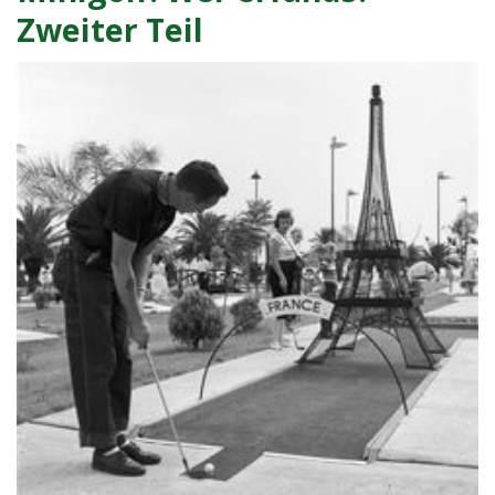
eröffnet
Zweiter Teil
am
MQ
Vorplatz