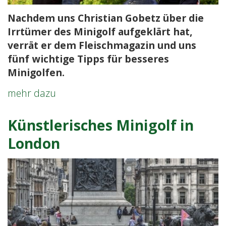
Nachdem uns Christian Gobetz über die
Irrtümer des Minigolf aufgeklärt hat,
verrät er dem Fleischmagazin und uns
fünf wichtige Tipps für besseres
Minigolfen.
Fünf
mehr dazu
heiße
Tipps
Künstlerisches Minigolf in
rund
London
ums
Minigolfen:
Christian
Gobetz
erklärt