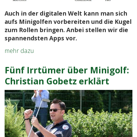
Auch in der digitalen Welt kann man sich
aufs Minigolfen vorbereiten und die Kugel
zum Rollen bringen. Anbei stellen wir die
spannendsten Apps vor.
Spannende
mehr dazu
Apps
rund
Fünf Irrtümer über Minigolf:
ums
Christian Gobetz erklärt
Minigolfen