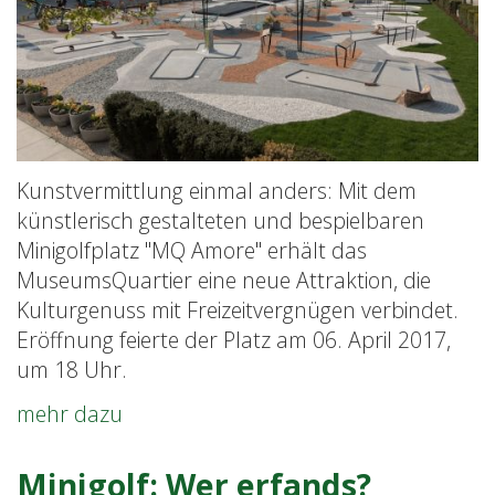
„MQ
Amore“
Kunstvermittlung einmal anders: Mit dem
künstlerisch gestalteten und bespielbaren
Minigolfplatz "MQ Amore" erhält das
MuseumsQuartier eine neue Attraktion, die
Kulturgenuss mit Freizeitvergnügen verbindet.
Eröffnung feierte der Platz am 06. April 2017,
um 18 Uhr.
Skulpturenpark
mehr dazu
MQ
Amore
Minigolf: Wer erfands?