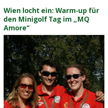
Minigolfen
am
Wien locht ein: Warm-up für
Tag
den Minigolf Tag im „MQ
des
Amore“
Sports