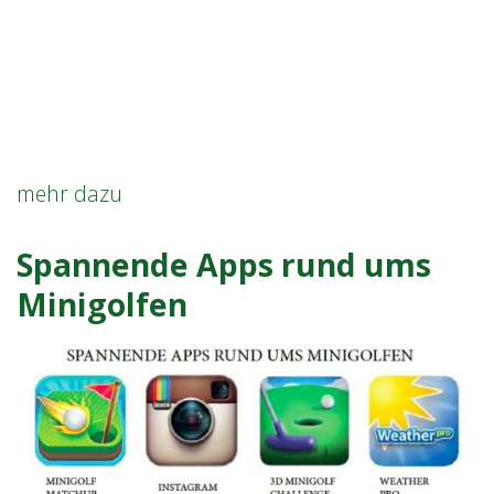
Künstlerisches
mehr dazu
Minigolf
in
Spannende Apps rund ums
London
Minigolfen